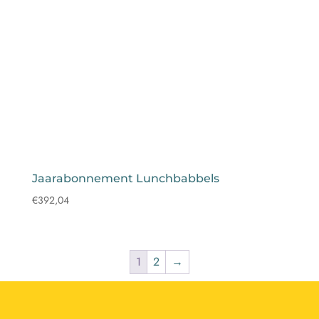
Jaarabonnement Lunchbabbels
€
392,04
1
2
→